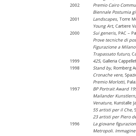
2002
Premio Cairo Commu
Biennale Postumia gi
2001
Landscapes
, Torre M
Young Art
, Cartiere V
2000
Sui generis
, PAC – P
Prove tecniche di pos
Figurazione a Milano
Trapassato futuro
, C
1999
425
, Galleria Cappelle
1998
Stand by
, Romberg A
Cronache vere
, Spaz
Premio Morlotti
, Pal
1997
BP Portrait Award 19
Mailander Kunstlern
Venature
, Kunstalle
55 artisti per il Che
, 
23 artisti per Piero d
1996
La giovane figurazion
Metropoli. Immagine