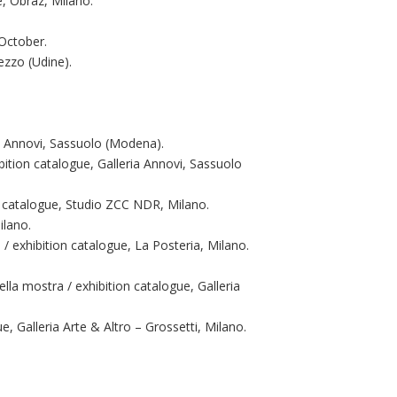
e, Obraz, Milano.
 October.
ezzo (Udine).
ia Annovi, Sassuolo (Modena).
bition catalogue, Galleria Annovi, Sassuolo
on catalogue, Studio ZCC NDR, Milano.
ilano.
 / exhibition catalogue, La Posteria, Milano.
ella mostra / exhibition catalogue, Galleria
e, Galleria Arte & Altro – Grossetti, Milano.