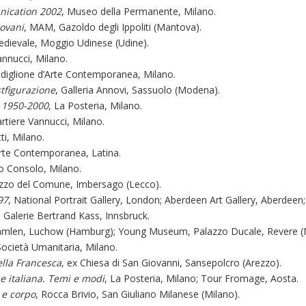
nication 2002
, Museo della Permanente, Milano.
ovani
, MAM, Gazoldo degli Ippoliti (Mantova).
edievale, Moggio Udinese (Udine).
annucci, Milano.
adiglione d’Arte Contemporanea, Milano.
tfigurazione
, Galleria Annovi, Sassuolo (Modena).
 1950-2000
, La Posteria, Milano.
artiere Vannucci, Milano.
tti, Milano.
rte Contemporanea, Latina.
io Consolo, Milano.
azzo del Comune, Imbersago (Lecco).
97
, National Portrait Gallery, London; Aberdeen Art Gallery, Aberdeen
, Galerie Bertrand Kass, Innsbruck.
 Jamlen, Luchow (Hamburg); Young Museum, Palazzo Ducale, Revere (
Società Umanitaria, Milano.
ella Francesca
, ex Chiesa di San Giovanni, Sansepolcro (Arezzo).
e italiana. Temi e modi
, La Posteria, Milano; Tour Fromage, Aosta.
 e corpo
, Rocca Brivio, San Giuliano Milanese (Milano).