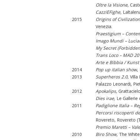
Oltre la Visione,
Caste
CazziEFighe,
Laltalen
2015
Origins of Civilizatio
Venezia.
Praestigium – Contem
Imago Mundi – Lucian
My Secret (Forbidden
Trans Loco – MAD 20
Arte e Bibbia / Kunst
2014
Pop up italian show
,
2013
Superheros 2.0
, Vill
Palazzo Leonardi, Pie
2012
Apokalips,
Grattacielo
Dies irae,
Le Gallerie 
2011
Padiglione Italia – 
Percorsi riscoperti de
Rovereto, Rovereto (T
Premio Maretti – Vale
2010
Biro Show,
The White 