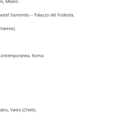
i, Milano.
Castel Sismondo – Palazzo del Podestà,
(Varese).
e Contemporanea, Roma.
alos, Vasto (Chieti).