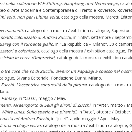
rsi nella collezione VAF-Stiftung: Hauptweg und Nebenwege
, catal
Museo di Arte Moderna e Contemporanea di Trento e Rovereto, Roveret
imi volti, non per l’ultima volta,
catalogo della mostra, Maretti Editor
aversamenti,
catalogo della mostra / exhibition catalogue, Superstudi
 mondo colonizzato di Andrea Zucchi,
in “Infly”, settembre / Septemb
uareg con il turbante giallo,
in “La Repubblica – Milano”, 30 dicemb
zzatori e colonizzati,
catalogo della mostra / exhibition catalogue, Fi
sicista in cerca d’imprevisti
, catalogo della mostra / exhibition cata
o tre cose che so di Zucchi, ovvero: un Papalagi a spasso nel nos
talogue, Silvana Editoriale, Fondazione Durini, Milano.
Zucchi. L’eccentrica sontuosità della pittura
, catalogo della mostra 
lano.
,
Fantasy
, in “Class”, maggio / May.
enti. All’aeroporto di Seul gli aironi di Zucchi
, in “Arte”, marzo / M
,
White Lines. Sullo spazio e le piramidi
, in “Arte”, ottobre / October.
tervista ad Andrea Zucchi
, in “Juliet”, aprile-maggio / April- May.
i una ecologia visiva
, catalogo della mostra / exhibition catalogue, 