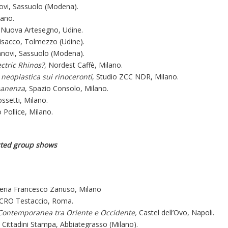
novi, Sassuolo (Modena).
lano.
 Nuova Artesegno, Udine.
risacco, Tolmezzo (Udine).
Annovi, Sassuolo (Modena).
ctric Rhinos?
, Nordest Caffè, Milano.
neoplastica sui rinoceronti
, Studio ZCC NDR, Milano.
manenza
, Spazio Consolo, Milano.
ossetti, Milano.
o Pollice, Milano.
cted group shows
lleria Francesco Zanuso, Milano
RO Testaccio, Roma.
 Contemporanea tra Oriente e Occidente,
Castel dell’Ovo, Napoli.
 Cittadini Stampa, Abbiategrasso (Milano).