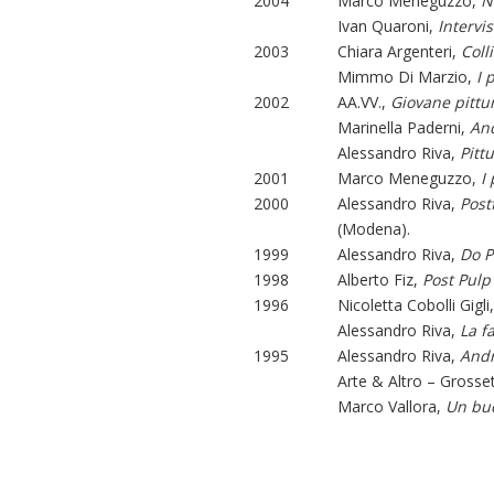
2004
Marco Meneguzzo,
N
Ivan Quaroni,
Intervi
2003
Chiara Argenteri,
Coll
Mimmo Di Marzio,
I 
2002
AA.VV.,
Giovane pittur
Marinella Paderni,
An
Alessandro Riva,
Pitt
2001
Marco Meneguzzo,
I
2000
Alessandro Riva,
Post
(Modena).
1999
Alessandro Riva,
Do P
1998
Alberto Fiz,
Post Pulp
1996
Nicoletta Cobolli Gigli
Alessandro Riva,
La f
1995
Alessandro Riva,
Andr
Arte & Altro – Grosset
Marco Vallora,
Un buc