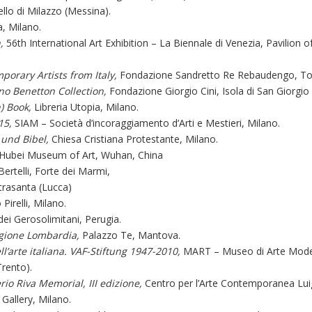
llo di Milazzo (Messina).
a, Milano.
n,
56th International Art Exhibition – La Biennale di Venezia, Pavilion o
porary Artists from Italy,
Fondazione Sandretto Re Rebaudengo, To
o Benetton Collection,
Fondazione Giorgio Cini, Isola di San Giorgio
) Book,
Libreria Utopia, Milano.
15,
SIAM – Società d’incoraggiamento d’Arti e Mestieri, Milano.
 und Bibel,
Chiesa Cristiana Protestante, Milano.
 Hubei Museum of Art, Wuhan, China
a Bertelli, Forte dei Marmi,
trasanta (Lucca)
 Pirelli, Milano.
dei Gerosolimitani, Perugia.
Regione Lombardia,
Palazzo Te, Mantova.
ll’arte italiana. VAF-Stiftung 1947-2010,
MART – Museo di Arte Mode
rento).
rio Riva Memorial, III edizione,
Centro per l’Arte Contemporanea Luig
Gallery, Milano.