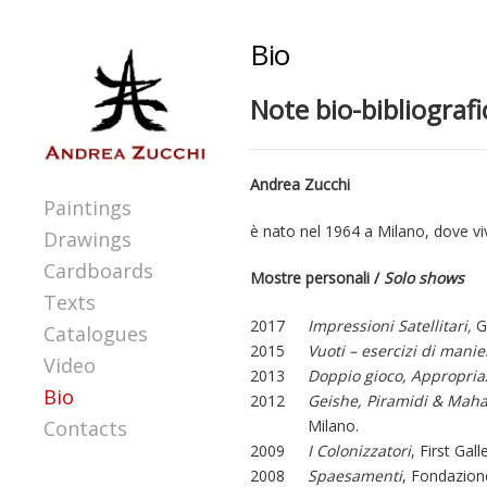
Bio
Note bio-bibliografi
Andrea Zucchi
Paintings
è nato nel 1964 a Milano, dove vi
Drawings
Cardboards
Mostre personali /
Solo shows
Texts
2017
Impressioni Satellitari,
G
Catalogues
2015
Vuoti – esercizi di mani
Video
2013
Doppio gioco, Appropriaz
Bio
2012
Geishe, Piramidi & Maha
Milano.
Contacts
2009
I Colonizzatori
, First Gal
2008
Spaesamenti
, Fondazione