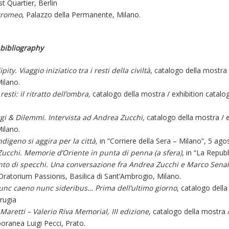
t Quartier, Berlin
rromeo
, Palazzo della Permanente, Milano.
 bibliography
ity. Viaggio iniziatico tra i resti della civiltà
, catalogo della mostra 
Milano.
resti: il ritratto dell’ombra,
catalogo della mostra / exhibition catalog
gi & Dilemmi. Intervista ad Andrea Zucchi,
catalogo della mostra / e
Milano.
ndigeno si aggira per la città,
in “Corriere della Sera – Milano”, 5 ago
ucchi. Memorie d’Oriente in punta di penna (a sfera)
, in “La Repub
nto di specchi. Una conversazione fra Andrea Zucchi e Marco Senal
ratorium Passionis, Basilica di Sant’Ambrogio, Milano.
unc caeno nunc sideribus… Prima dell’ultimo giorno
, catalogo della
rugia
Maretti – Valerio Riva Memorial, III edizione
, catalogo della mostra 
oranea Luigi Pecci, Prato.