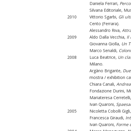
Daniela Ferrari,
Perco
Silvana Editoriale, 
2010
Vittorio Sgarbi,
Gli ult
Cento (Ferrara).
Alessandro Riva,
Attr
2009
Aldo Dalla Vecchia,
Il
Giovanna Giolla,
Un T
Marco Senaldi,
Coloni
2008
Luca Beatrice,
Un clas
Milano.
Argàno Brigante,
Due 
mostra / exhibition ca
Chiara Canali,
Andrea 
Fondazione Durini, Mi
Mariateresa Cerretelli
Ivan Quaroni,
Spaesam
2005
Nicoletta Cobolli Gigli
Francesca Giraudi,
In
Ivan Quaroni,
Forme d