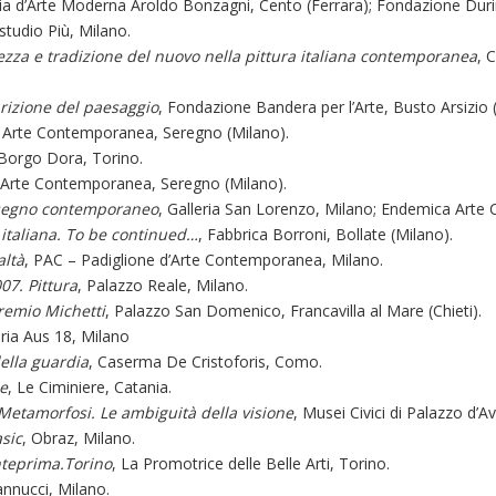
ria d’Arte Moderna Aroldo Bonzagni, Cento (Ferrara); Fondazione Durin
tudio Più, Milano.
ezza e tradizione del nuovo nella pittura italiana contemporanea
, 
rizione del paesaggio
, Fondazione Bandera per l’Arte, Busto Arsizio 
i Arte Contemporanea, Seregno (Milano).
 Borgo Dora, Torino.
i Arte Contemporanea, Seregno (Milano).
disegno contemporaneo
, Galleria San Lorenzo, Milano; Endemica Art
 italiana. To be continued…
, Fabbrica Borroni, Bollate (Milano).
altà
, PAC – Padiglione d’Arte Contemporanea, Milano.
07. Pittura
, Palazzo Reale, Milano.
Premio Michetti
, Palazzo San Domenico, Francavilla al Mare (Chieti).
eria Aus 18, Milano
della guardia
, Caserma De Cristoforis, Como.
ze
, Le Ciminiere, Catania.
 Metamorfosi. Le ambiguità della visione
, Musei Civici di Palazzo d’Av
sic
, Obraz, Milano.
nteprima.Torino
, La Promotrice delle Belle Arti, Torino.
annucci, Milano.