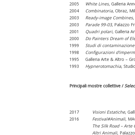
2005
White Lines
, Galleria An
2004
Combinatoria
, Obraz, Mi
2003
Ready-image Combines
,
2003
Parade 99-03
, Palazzo F
2001
Quadri polari
, Galleria 
2000
Do Painters Dream of Ele
1999
Studi di contaminazione 
1998
Configurazioni d’imper
1995
Galleria Arte & Altro – Gr
1993
Hypnerotomachia
, Studi
Principali mostre collettive /
Sele
2017
Visioni Estatiche
, Ga
2016
Festival#Animali,
MAC
The Silk Road – Arte
Altri Animali,
Palazzo