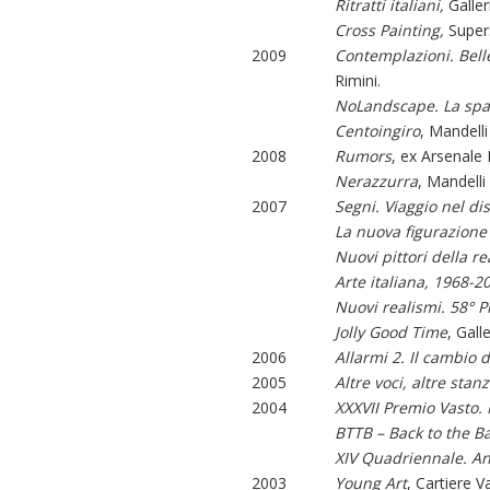
Ritratti italiani,
Galle
Cross Painting,
Supers
2009
Contemplazioni. Bell
Rimini.
NoLandscape. La spa
Centoingiro
, Mandell
2008
Rumors
, ex Arsenale
Nerazzurra
, Mandell
2007
Segni. Viaggio nel 
La nuova figurazione
Nuovi pittori della re
Arte italiana, 1968-20
Nuovi realismi. 58° 
Jolly Good Time
, Gall
2006
Allarmi 2. Il cambio 
2005
Altre voci, altre stan
2004
XXXVII Premio Vasto.
BTTB – Back to the Ba
XIV Quadriennale. A
2003
Young Art
, Cartiere V