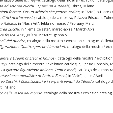
el flusso delle immagini
, catalogo della mostra / exhibition catalogu
sta ad Andrea Zucchi… Quasi un Autodafé
, Obraz, Milano.
isioni forzate. Per un arbitrio che genera ordine
, in “Arte”, ottobre /
polittici dell’inconscio
, catalogo della mostra, Palazzo Frisacco, Tolm
a italiana
, in “Flash Art”, febbraio-marzo / February-March.
drea Zucchi
, in “Tema Celeste”, marzo-aprile / March-April.
ura fresca. Anzi, gelata
, in “Arte”, gennaio.
 poli del quadro
, catalogo della mostra / exhibition catalogue, Galler
figurazione. Quattro percorsi incrociati
, catalogo della mostra / exhi
ainters Dream of Electric Rhinos?
, catalogo della mostra / exhibiti
 Pop
, catalogo della mostra / exhibition catalogue, Spazio Consolo, M
,
La giovane figurazione italiana. Temi e modi
, catalogo della mostra
antascienza metafisica di Andrea Zucchi
, in “Arte”, aprile / April.
ea Zucchi. I Colonizzatori e i serpenti venuti da Tènedo
, catalogo d
ti, Milano.
o nella vasca del mondo
, catalogo della mostra / exhibition catalogu