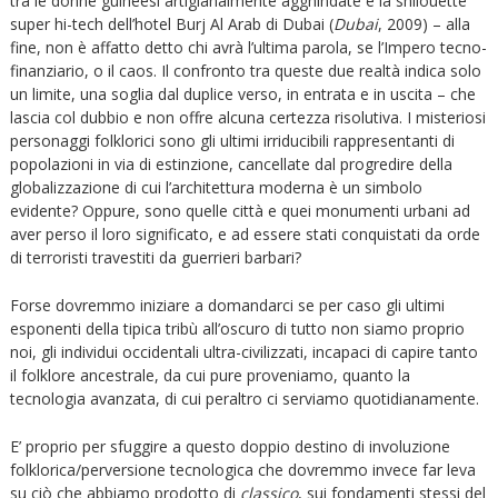
tra le donne guineesi artigianalmente agghindate e la shilouette
super hi-tech dell’hotel Burj Al Arab di Dubai (
Dubai
, 2009) – alla
fine, non è affatto detto chi avrà l’ultima parola, se l’Impero tecno-
finanziario, o il caos. Il confronto tra queste due realtà indica solo
un limite, una soglia dal duplice verso, in entrata e in uscita – che
lascia col dubbio e non offre alcuna certezza risolutiva. I misteriosi
personaggi folklorici sono gli ultimi irriducibili rappresentanti di
popolazioni in via di estinzione, cancellate dal progredire della
globalizzazione di cui l’architettura moderna è un simbolo
evidente? Oppure, sono quelle città e quei monumenti urbani ad
aver perso il loro significato, e ad essere stati conquistati da orde
di terroristi travestiti da guerrieri barbari?
Forse dovremmo iniziare a domandarci se per caso gli ultimi
esponenti della tipica tribù all’oscuro di tutto non siamo proprio
noi, gli individui occidentali ultra-civilizzati, incapaci di capire tanto
il folklore ancestrale, da cui pure proveniamo, quanto la
tecnologia avanzata, di cui peraltro ci serviamo quotidianamente.
E’ proprio per sfuggire a questo doppio destino di involuzione
folklorica/perversione tecnologica che dovremmo invece far leva
su ciò che abbiamo prodotto di
classico
, sui fondamenti stessi del