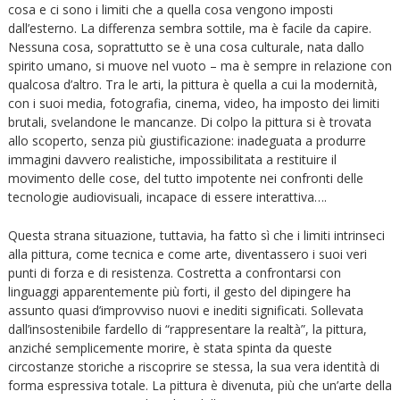
cosa e ci sono i limiti che a quella cosa vengono imposti
dall’esterno. La differenza sembra sottile, ma è facile da capire.
Nessuna cosa, soprattutto se è una cosa culturale, nata dallo
spirito umano, si muove nel vuoto – ma è sempre in relazione con
qualcosa d’altro. Tra le arti, la pittura è quella a cui la modernità,
con i suoi media, fotografia, cinema, video, ha imposto dei limiti
brutali, svelandone le mancanze. Di colpo la pittura si è trovata
allo scoperto, senza più giustificazione: inadeguata a produrre
immagini davvero realistiche, impossibilitata a restituire il
movimento delle cose, del tutto impotente nei confronti delle
tecnologie audiovisuali, incapace di essere interattiva….
Questa strana situazione, tuttavia, ha fatto sì che i limiti intrinseci
alla pittura, come tecnica e come arte, diventassero i suoi veri
punti di forza e di resistenza. Costretta a confrontarsi con
linguaggi apparentemente più forti, il gesto del dipingere ha
assunto quasi d’improvviso nuovi e inediti significati. Sollevata
dall’insostenibile fardello di “rappresentare la realtà”, la pittura,
anziché semplicemente morire, è stata spinta da queste
circostanze storiche a riscoprire se stessa, la sua vera identità di
forma espressiva totale. La pittura è divenuta, più che un’arte della