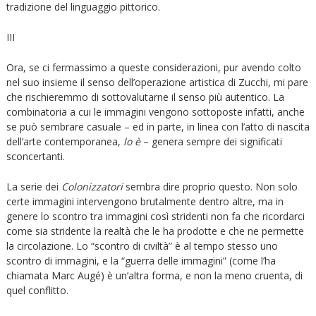
tradizione del linguaggio pittorico.
III
Ora, se ci fermassimo a queste considerazioni, pur avendo colto
nel suo insieme il senso dell’operazione artistica di Zucchi, mi pare
che rischieremmo di sottovalutarne il senso più autentico. La
combinatoria a cui le immagini vengono sottoposte infatti, anche
se può sembrare casuale – ed in parte, in linea con l’atto di nascita
dell’arte contemporanea,
lo è
– genera sempre dei significati
sconcertanti.
La serie dei
Colonizzatori
sembra dire proprio questo. Non solo
certe immagini intervengono brutalmente dentro altre, ma in
genere lo scontro tra immagini così stridenti non fa che ricordarci
come sia stridente la realtà che le ha prodotte e che ne permette
la circolazione. Lo “scontro di civiltà” è al tempo stesso uno
scontro di immagini, e la “guerra delle immagini” (come l’ha
chiamata Marc Augé) è un’altra forma, e non la meno cruenta, di
quel conflitto.