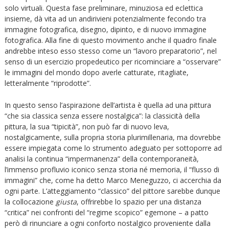
solo virtuali. Questa fase preliminare, minuziosa ed eclettica
insieme, dà vita ad un andirivieni potenzialmente fecondo tra
immagine fotografica, disegno, dipinto, e di nuovo immagine
fotografica. Alla fine di questo movimento anche il quadro finale
andrebbe inteso esso stesso come un “lavoro preparatorio”, nel
senso di un esercizio propedeutico per ricominciare a “osservare”
le immagini del mondo dopo averle catturate, ritagliate,
letteralmente “riprodotte”.
In questo senso l’aspirazione dell’artista è quella ad una pittura
“che sia classica senza essere nostalgica”: la classicità della
pittura, la sua “tipicità”, non può far di nuovo leva,
nostalgicamente, sulla propria storia plurimillenaria, ma dovrebbe
essere impiegata come lo strumento adeguato per sottoporre ad
analisi la continua “impermanenza” della contemporaneità,
l’immenso profluvio iconico senza storia né memoria, il “flusso di
immagini” che, come ha detto Marco Meneguzzo, ci accerchia da
ogni parte. L’atteggiamento “classico” del pittore sarebbe dunque
la collocazione
giusta
, offrirebbe lo spazio per una distanza
“critica” nei confronti del “regime scopico” egemone – a patto
però di rinunciare a ogni conforto nostalgico proveniente dalla