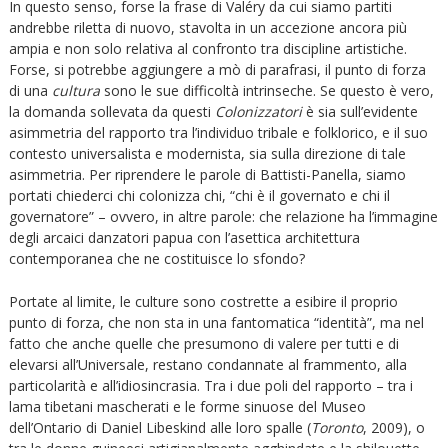
In questo senso, forse la frase di Valéry da cui siamo partiti
andrebbe riletta di nuovo, stavolta in un accezione ancora più
ampia e non solo relativa al confronto tra discipline artistiche.
Forse, si potrebbe aggiungere a mò di parafrasi, il punto di forza
di una
cultura
sono le sue difficoltà intrinseche. Se questo è vero,
la domanda sollevata da questi
Colonizzatori
è sia sull’evidente
asimmetria del rapporto tra l’individuo tribale e folklorico, e il suo
contesto universalista e modernista, sia sulla direzione di tale
asimmetria. Per riprendere le parole di Battisti-Panella, siamo
portati chiederci chi colonizza chi, “chi è il governato e chi il
governatore” – ovvero, in altre parole: che relazione ha l’immagine
degli arcaici danzatori papua con l’asettica architettura
contemporanea che ne costituisce lo sfondo?
Portate al limite, le culture sono costrette a esibire il proprio
punto di forza, che non sta in una fantomatica “identità”, ma nel
fatto che anche quelle che presumono di valere per tutti e di
elevarsi all’Universale, restano condannate al frammento, alla
particolarità e all’idiosincrasia. Tra i due poli del rapporto – tra i
lama tibetani mascherati e le forme sinuose del Museo
dell’Ontario di Daniel Libeskind alle loro spalle (
Toronto
, 2009), o