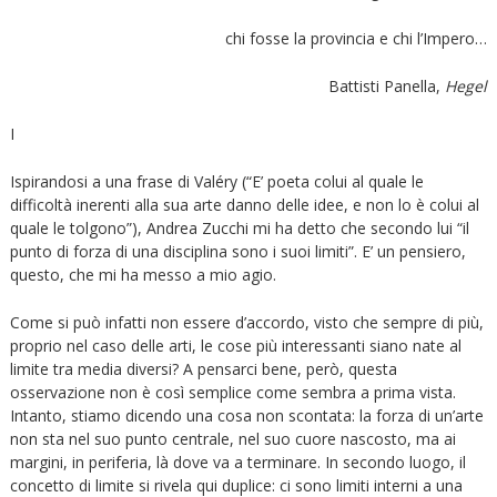
chi fosse la provincia e chi l’Impero…
Battisti Panella,
Hegel
I
Ispirandosi a una frase di Valéry (“E’ poeta colui al quale le
difficoltà inerenti alla sua arte danno delle idee, e non lo è colui al
quale le tolgono”), Andrea Zucchi mi ha detto che secondo lui “il
punto di forza di una disciplina sono i suoi limiti”. E’ un pensiero,
questo, che mi ha messo a mio agio.
Come si può infatti non essere d’accordo, visto che sempre di più,
proprio nel caso delle arti, le cose più interessanti siano nate al
limite tra media diversi? A pensarci bene, però, questa
osservazione non è così semplice come sembra a prima vista.
Intanto, stiamo dicendo una cosa non scontata: la forza di un’arte
non sta nel suo punto centrale, nel suo cuore nascosto, ma ai
margini, in periferia, là dove va a terminare. In secondo luogo, il
concetto di limite si rivela qui duplice: ci sono limiti interni a una