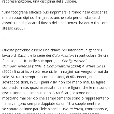
rappresentazione, una disciplina della visione.
“Una fotografia efficace può imprimersi a fondo nella coscienza,
ma un buon dipinto è in grado, anche solo per un istante, di
assorbire e di placare il flusso della coscienza” ha detto il pittore
stesso (2005).
II
Questa potrebbe essere una chiave per intendere in genere il
lavoro di Zucchi, e la serie dei
Colonizzatori
in particolare. Se ci si
fa caso, nei cicli delle sue opere, da
Configurazioni
d’impermanenza
(1998) a
Combinatoria
(2004) a
White Lines
(2005) fino ai lavori più recenti, le immagini non vengono mai da
sole. Si tratta sempre di combinazioni, di rifacimenti, di
sovrapposizioni, in cui i piani visivi non collimano mai. Le figure
sono attorniate, quasi assediate, da altre figure, che le mettono in
discussione o le smentiscono. Stratificate, le icone non si
mostrano mai per ciò che semplicemente sono o rappresentano
– ma vengono sempre doppiate da un filtro supplementare:
sezionate da linee parallele bianche (
White lines
), contrapposte,