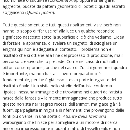
ricombinate o suddivise (
Combinatoria
), oppure smangiate,
aggredite, bucate da pattern geometrici di ipotetici quadri astratti
soggiacenti (
Quadri polari
).
Tutte queste smentite e tutti questi ribaltamenti visivi però non
hanno lo scopo di “far uscire” alla luce un qualche recondito
significato nascosto sotto la superficie di ciò che vediamo. L’idea
di forzare le apparenze, di svelare un segreto, di sciogliere un
enigma qui non è adeguata al contesto. Il problema non è il
risultato che si ottiene alla fine del processo di produzione, ma il
percorso creativo che lo precede. Come nel caso di molti altri
pittori contemporanei, anche nel caso di Zucchi guardare il quadro
è importante, ma non basta. Il lavoro preparatorio è
fondamentale, perché è già esso stesso parte integrante del
risultato finale. Una visita nello studio dell’artista conferma
l’ipotesi: nessuna immagine che ritroviamo nei quadri dell’artista
nasce dalla fantasia – la mente immaginativa che produce tutto
questo non sta nei “segreti recessi dell’animo”, ma giace già “là
fuori”, sparpagliata in migliaia di riferimenti che provengono dalle
fonti più diverse, in una sorta di
Atlante della Memoria
warburgiano che finisce per somigliare a un motore di ricerca
ancor più impressionante in quanto fatto di tasselli reali, e non